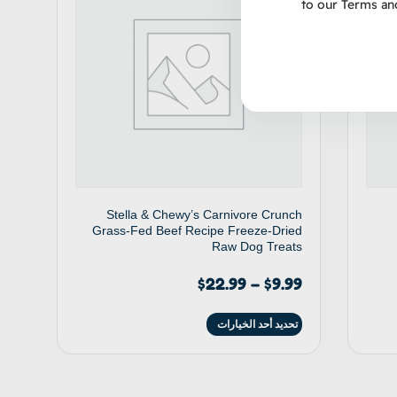
to our
Terms an
Stella & Chewy’s Carnivore Crunch
Grass-Fed Beef Recipe Freeze-Dried
Raw Dog Treats
$
22.99
–
$
9.99
تحديد أحد الخيارات