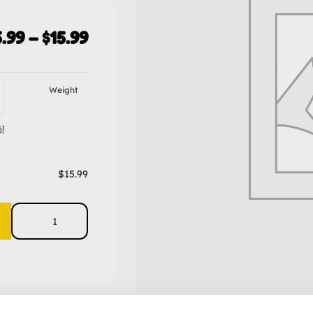
.99
–
$
15.99
Weight
إز
$
15.99