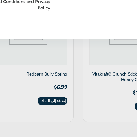
d Conditions
and
Privacy
Policy
Redbarn Bully Spring
Vitakraft® Crunch Stick
Honey G
$
6.99
$
إضافة إلى السلة