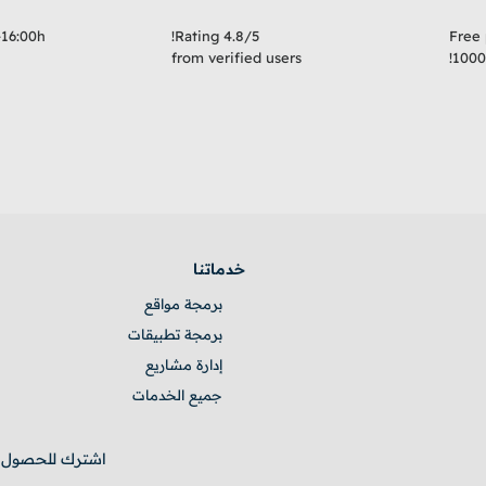
-16:00h
Rating 4.8/5!
Free 
from verified users
1000
خدماتنا
برمجة مواقع
برمجة تطبيقات
إدارة مشاريع
جميع الخدمات
اشترك للحصول ع