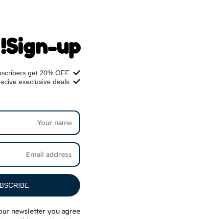
Details
Sign-up!
ts & Analysis
scribers get 20% OFF
ing & Returns
ecive execlusive deals
BSCRIBE
our newsletter you agree