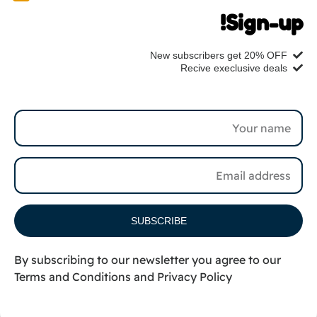
Sign-up!
إدارة مشاريع
جميع الخدمات
New subscribers get 20% OFF
ننتظرك
Recive execlusive deals
0569248432
info@elzubair.com
اشترك للحصول على حكايات تقنية جديدة
SUBSCRIBE
💌 اشترك
By subscribing to our newsletter you agree to our
Terms and Conditions
and
Privacy Policy