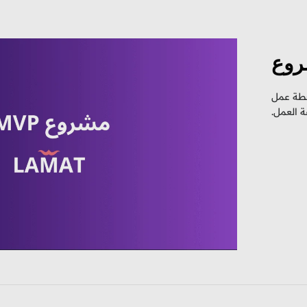
روع
خطة عمل
 العمل.