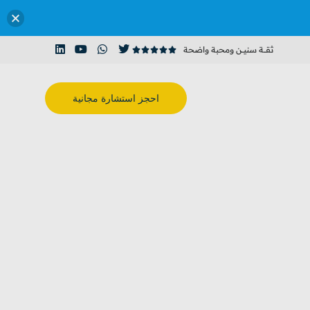
ثقـــة سنيــن ومحبة واضحة





احجز استشارة مجانية