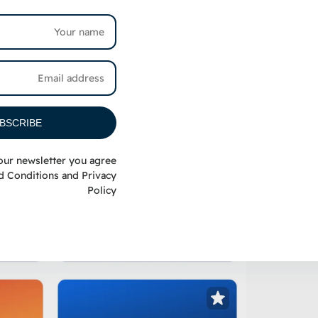
BSCRIBE
our newsletter you agree
روع
d Conditions
and
Privacy
Policy
 البدء.