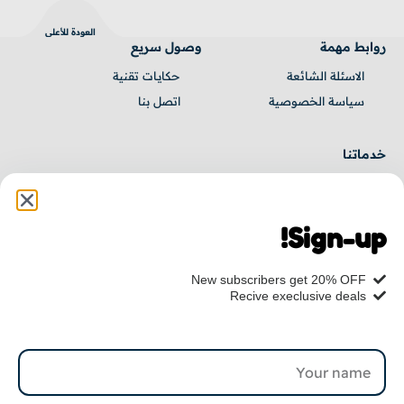
العودة للأعلى
روابط مهمة
وصول سريع
الاسئلة الشائعة
حكايـات تقنية
سياسة الخصوصية
اتصل بنا
خدماتنا
برمجة مواقع
برمجة تطبيقات
Sign-up!
إدارة مشاريع
جميع الخدمات
New subscribers get 20% OFF
ننتظرك
Recive execlusive deals
0569248432
info@elzubair.com
اشترك للحصول على حكايات تقنية جديدة