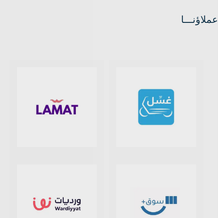
عملاؤنـــا