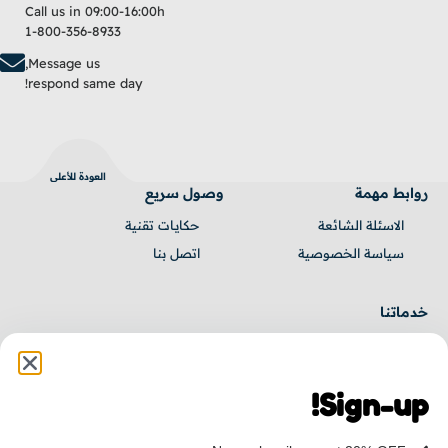
Call us in 09:00-16:00h
1-800-356-8933
Message us,
respond same day!
العودة للأعلى
روابط مهمة
وصول سريع
الاسئلة الشائعة
حكايـات تقنية
سياسة الخصوصية
اتصل بنا
خدماتنا
برمجة مواقع
برمجة تطبيقات
Sign-up!
إدارة مشاريع
جميع الخدمات