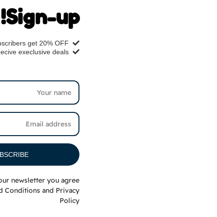
Sign-up!
scribers get 20% OFF
ecive execlusive deals
Veterinary
$
120.00
–
$
30.00
BSCRIBE
تحديد أحد الخيارات
our newsletter you agree
d Conditions
and
Privacy
Policy