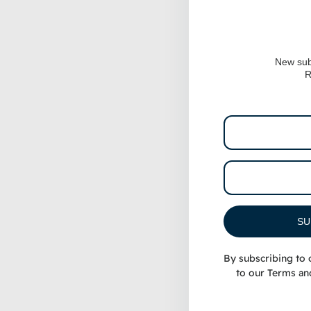
New sub
R
SU
By subscribing to 
to our
Terms an