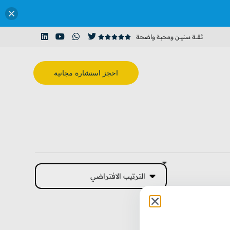
ثقـــة سنيــن ومحبة واضحة





احجز استشارة مجانية