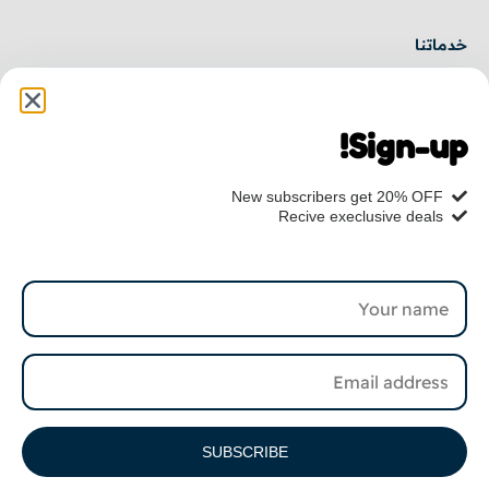
خدماتنا
برمجة مواقع
برمجة تطبيقات
Sign-up!
إدارة مشاريع
جميع الخدمات
New subscribers get 20% OFF
ننتظرك
Recive execlusive deals
0569248432
info@elzubair.com
اشترك للحصول على حكايات تقنية جديدة
SUBSCRIBE
💌 اشترك