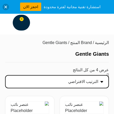
استشارة تقنية مجانية لفترة محدودة
احجز الان
0
ut us
by Pet
تــواص
طريق
rand
ces
الرئيسية
/ Brand المنتج / Gentle Giants
Gentle Giants
عرض ⁦4⁩ من كل النتائج